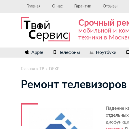
Главная
О нас
Гарантии
Отзывы
Срочный ре
мобильной и ко
техники в Москв
Apple
Телефоны
Ноутбуки
Главная
ТВ
DEXP
Ремонт телевизоров
Падение ка
отдельных 
дисфункци