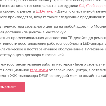
В Москве профессиональным устранением неисправностей л
й цене занимаются специалисты-сотрудники
СЦ «Твой серви
я срочного ремонта
LCD-панели
Дексп с оперативной замен
ного производства, входят также следующие предложения:
 телемастера сервисного центра на любой адрес (по Москв
ля доставки «пациента» в мастерскую;
атная профессиональная диагностика ТВ-девайса до ремонт
ктивности восстановления работоспособности LED-аппарата
илактическое и постгарантийное обслуживание TV-техники 
ветствующего договора с компанией.
тно-восстановительные работы мастеров «Твоего сервиса» 
тся официальной
гарантией
от сервисного центра, а остави
ремонт ЖК-телевизора DEXP со скидкой можно онлайн на са
ать ремонт