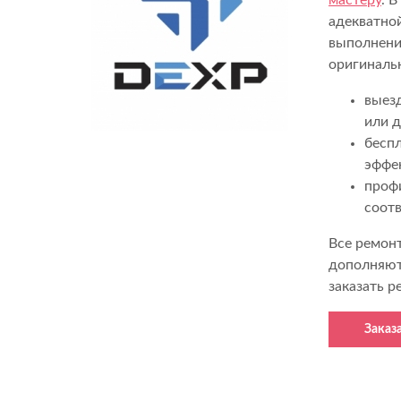
мастеру
. 
адекватно
выполнени
оригиналь
выезд
или д
беспл
эффе
проф
соот
Все ремон
дополняю
заказать 
Заказ