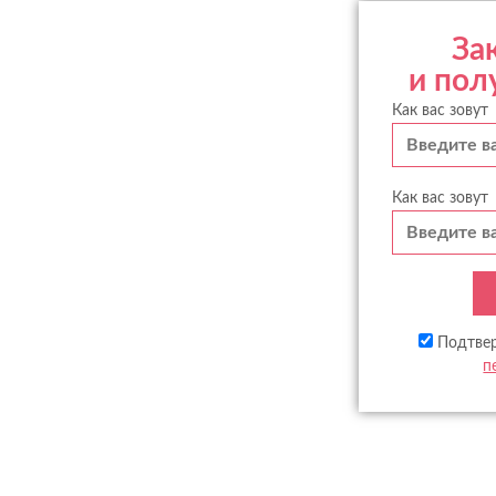
За
и пол
Как вас зовут
Как вас зовут
Подтве
п