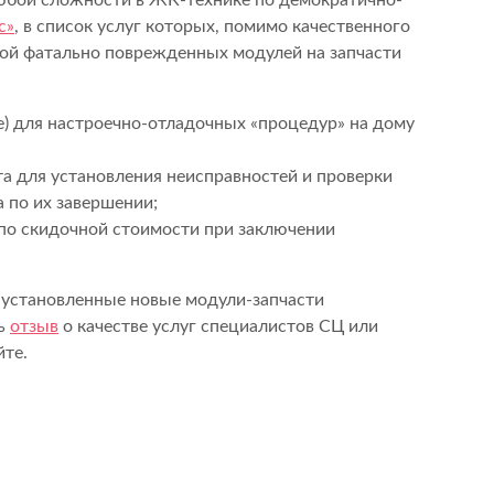
юбой сложности в ЖК-технике по демократично-
с»
, в список услуг которых, помимо качественного
ой фатально поврежденных модулей на запчасти
е) для настроечно-отладочных «процедур» на дому
а для установления неисправностей и проверки
 по их завершении;
по скидочной стоимости при заключении
и установленные новые модули-запчасти
ть
отзыв
о качестве услуг специалистов СЦ или
йте.